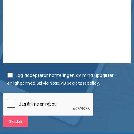
Jag accepterar hanteringen av mina uppgifter i
enlighet med Szilvia Städ AB sekretesspolicy.