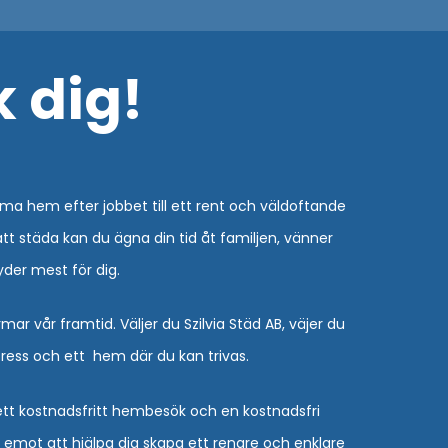
 dig!
a hem efter jobbet till ett rent och väldoftande
 att städa kan du ägna din tid åt familjen, vänner
yder mest för dig.
rmar vår framtid. Väljer du Szilvia Städ AB, väjer du
tress och ett hem där du kan trivas.
ett kostnadsfritt hembesök och en kostnadsfri
am emot att hjälpa dig skapa ett renare och enklare