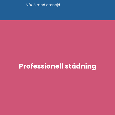
Växjö med omnejd
Professionell städning