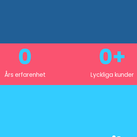
0
0
+
Års erfarenhet
Lyckliga kunder